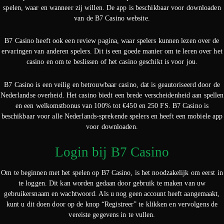
spelen, waar en wanneer zij willen. De app is beschikbaar voor downloaden
van de B7 Casino website.
B7 Casino heeft ook een review pagina, waar spelers kunnen lezen over de
ervaringen van anderen spelers. Dit is een goede manier om te leren over het
casino en om te beslissen of het casino geschikt is voor jou.
B7 Casino is een veilig en betrouwbaar casino, dat is geautoriseerd door de
Nederlandse overheid. Het casino biedt een brede verscheidenheid aan spellen
en een welkomstbonus van 100% tot €450 en 250 FS. B7 Casino is
beschikbaar voor alle Nederlands-sprekende spelers en heeft een mobiele app
voor downloaden.
Login bij B7 Casino
Om te beginnen met het spelen op B7 Casino, is het noodzakelijk om eerst in
te loggen. Dit kan worden gedaan door gebruik te maken van uw
gebruikersnaam en wachtwoord. Als u nog geen account heeft aangemaakt,
kunt u dit doen door op de knop “Registreer” te klikken en vervolgens de
vereiste gegevens in te vullen.