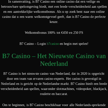
In samenvatting, is B7 Casino een online casino dat een veilige en
betrouwbare spelomgeving biedt, met een brede verscheidenheid aan spellen
en een aantrekkelijke welkomstbonus. Als u op zoek bent naar een online
casino dat u een warm welkomstgevoel geeft, dan is B7 Casino de perfecte
keuze.
Welkomstbonus 100% tot €450 en 250 FS
B7 Casino – Login
b7casino
en begin met spelen!
B7 Casino – Het Nieuwste Casino van
Nederland
B7 Casino is het nieuwste casino van Nederland, dat in 2020 is opgericht
door een team van ervaren casino-experts. Het casino is gevestigd in
Nederland en is gericht op de Nederlandse markt. B7 Casino biedt een brede
verscheidenheid aan spellen, waaronder slotmachines, videopoker, blackjack,
roulette en baccarat.
Om te beginnen, is B7 Casino beschikbaar voor alle Nederlands-sprekende