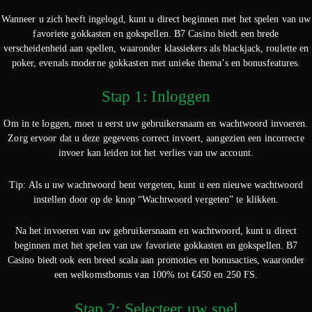
Wanneer u zich heeft ingelogd, kunt u direct beginnen met het spelen van uw
favoriete gokkasten en gokspellen. B7 Casino biedt een brede
verscheidenheid aan spellen, waaronder klassiekers als blackjack, roulette en
poker, evenals moderne gokkasten met unieke thema’s en bonusfeatures.
Stap 1: Inloggen
Om in te loggen, moet u eerst uw gebruikersnaam en wachtwoord invoeren.
Zorg ervoor dat u deze gegevens correct invoert, aangezien een incorrecte
invoer kan leiden tot het verlies van uw account.
Tip: Als u uw wachtwoord bent vergeten, kunt u een nieuwe wachtwoord
instellen door op de knop “Wachtwoord vergeten” te klikken.
Na het invoeren van uw gebruikersnaam en wachtwoord, kunt u direct
beginnen met het spelen van uw favoriete gokkasten en gokspellen. B7
Casino biedt ook een breed scala aan promoties en bonusacties, waaronder
een welkomstbonus van 100% tot €450 en 250 FS.
Stap 2: Selecteer uw spel