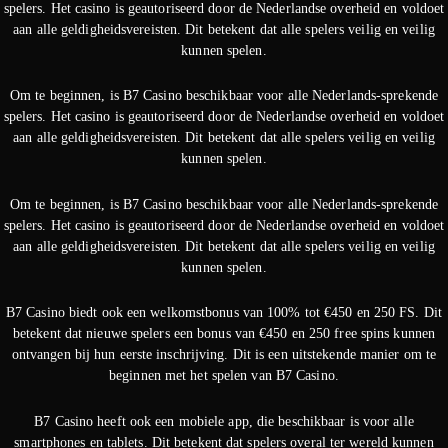
spelers. Het casino is geautoriseerd door de Nederlandse overheid en voldoet
aan alle geldigheidsvereisten. Dit betekent dat alle spelers veilig en veilig
kunnen spelen.
Om te beginnen, is B7 Casino beschikbaar voor alle Nederlands-sprekende
spelers. Het casino is geautoriseerd door de Nederlandse overheid en voldoet
aan alle geldigheidsvereisten. Dit betekent dat alle spelers veilig en veilig
kunnen spelen.
Om te beginnen, is B7 Casino beschikbaar voor alle Nederlands-sprekende
spelers. Het casino is geautoriseerd door de Nederlandse overheid en voldoet
aan alle geldigheidsvereisten. Dit betekent dat alle spelers veilig en veilig
kunnen spelen.
B7 Casino biedt ook een welkomstbonus van 100% tot €450 en 250 FS. Dit
betekent dat nieuwe spelers een bonus van €450 en 250 free spins kunnen
ontvangen bij hun eerste inschrijving. Dit is een uitstekende manier om te
beginnen met het spelen van B7 Casino.
B7 Casino heeft ook een mobiele app, die beschikbaar is voor alle
smartphones en tablets. Dit betekent dat spelers overal ter wereld kunnen