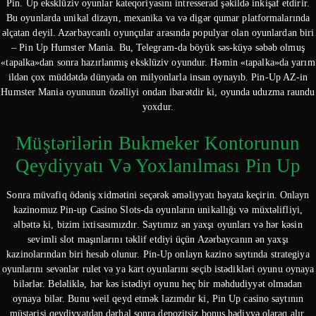
Pin. Up eksklüziv oyunlar kateqoriyasını intresserad şəkildə inkişaf etdirir.
Bu oyunlarda unikal dizayn, mexanika va və digər qumar platformalarında
əlçatan deyil. Azərbaycanlı oyunçular arasında populyar olan oyunlardan biri
– Pin Up Humster Mania. Bu, Telegram-da böyük səs-küyə səbəb olmuş
«tapalka»dan sonra hazırlanmış eksklüziv oyundur. Həmin «tapalka»da yarım
ildən çox müddətdə dünyada on milyonlarla insan oynayıb. Pin-Up AZ-in
Humster Mania oyununun özəlliyi ondan ibarətdir ki, oyunda uduzma raundu
yoxdur.
Müştərilərin Bukmeker Kontorunun
Qeydiyyatı Və Yoxlanılması Pin Up
Sonra müvafiq ödəniş xidmətini seçərək əməliyyatı həyata keçirin. Onlayn
kazinomuz Pin-up Casino Slots-da oyunların unikallığı və müxtəlifliyi,
əlbəttə ki, bizim ixtisasımızdır. Saytımız ən yaxşı oyunları və hər kəsin
sevimli slot maşınlarını təklif etdiyi üçün Azərbaycanın ən yaxşı
kazinolarından biri hesab olunur. Pin-Up onlayn kazino saytında strategiya
oyunlarını sevənlər rulet və ya kart oyunlarını seçib istədikləri oyunu oynaya
bilərlər. Beləliklə, hər kəs istədiyi oyunu heç bir məhdudiyyət olmadan
oynaya bilər. Bunu weil qeyd etmək lazımdır ki, Pin Up casino saytının
müştərisi qeydiyyatdan dərhal sonra depozitsiz bonus hədiyyə olaraq alır.