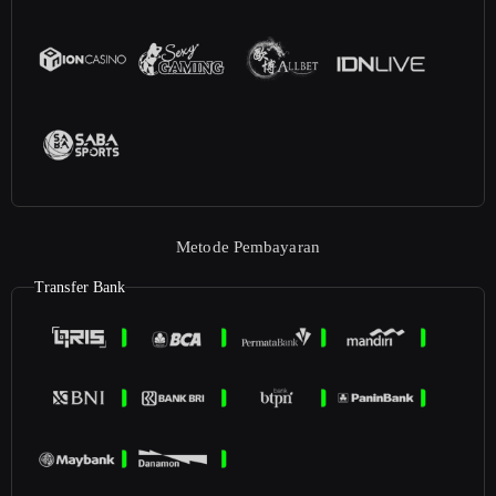
Metode Pembayaran
Transfer Bank