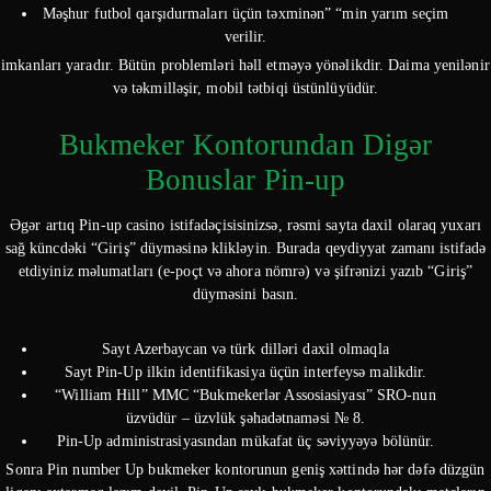
Məşhur futbol qarşıdurmaları üçün təxminən” “min yarım seçim
verilir.
imkanları yaradır. Bütün problemləri həll etməyə yönəlikdir. Daima yenilənir
və təkmilləşir, mobil tətbiqi üstünlüyüdür.
Bukmeker Kontorundan Digər
Bonuslar Pin-up
Əgər artıq Pin-up casino istifadəçisisinizsə, rəsmi sayta daxil olaraq yuxarı
sağ küncdəki “Giriş” düyməsinə klikləyin. Burada qeydiyyat zamanı istifadə
etdiyiniz məlumatları (e-poçt və ahora nömrə) və şifrənizi yazıb “Giriş”
düyməsini basın.
Sayt Azerbaycan və türk dilləri daxil olmaqla
Sayt Pin-Up ilkin identifikasiya üçün interfeysə malikdir.
“William Hill” MMC “Bukmekerlər Assosiasiyası” SRO-nun
üzvüdür – üzvlük şəhadətnaməsi № 8.
Pin-Up administrasiyasından mükafat üç səviyyəyə bölünür.
Sonra Pin number Up bukmeker kontorunun geniş xəttində hər dəfə düzgün